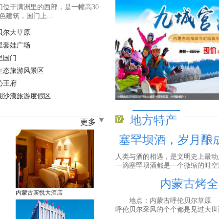
门位于满洲里的西部，是一幢高30
色建筑，国门上...
贝尔大草原
里套娃广场
里国门
生态旅游风景区
沁王府
湖沙漠旅游度假区
地方特产
更多
塞罕坝酒，岁月酿
人类与酒的相遇，是文明史上最动
一滴塞罕坝酒都是一个微缩的时空胶
内蒙古烤全
内蒙古宾悦大酒店
地点：内蒙古呼伦贝尔草原 
呼伦贝尔采风的个个都是见过大世面