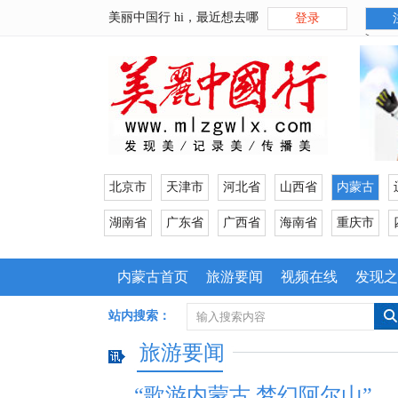
美丽中国行 hi，最近想去哪
登录
>
北京市
天津市
河北省
山西省
内蒙古
湖南省
广东省
广西省
海南省
重庆市
内蒙古首页
旅游要闻
视频在线
发现之
户外装备
站内搜索：
旅游要闻
“歌游内蒙古 梦幻阿尔山”