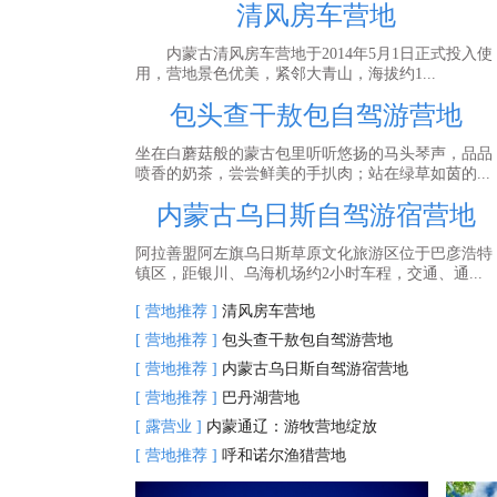
清风房车营地
内蒙古清风房车营地于2014年5月1日正式投入使
用，营地景色优美，紧邻大青山，海拔约1...
包头查干敖包自驾游营地
坐在白蘑菇般的蒙古包里听听悠扬的马头琴声，品品
喷香的奶茶，尝尝鲜美的手扒肉；站在绿草如茵的...
内蒙古乌日斯自驾游宿营地
阿拉善盟阿左旗乌日斯草原文化旅游区位于巴彦浩特
镇区，距银川、乌海机场约2小时车程，交通、通...
[ 营地推荐 ]
清风房车营地
[ 营地推荐 ]
包头查干敖包自驾游营地
[ 营地推荐 ]
内蒙古乌日斯自驾游宿营地
[ 营地推荐 ]
巴丹湖营地
[ 露营业 ]
内蒙通辽：游牧营地绽放
[ 营地推荐 ]
呼和诺尔渔猎营地