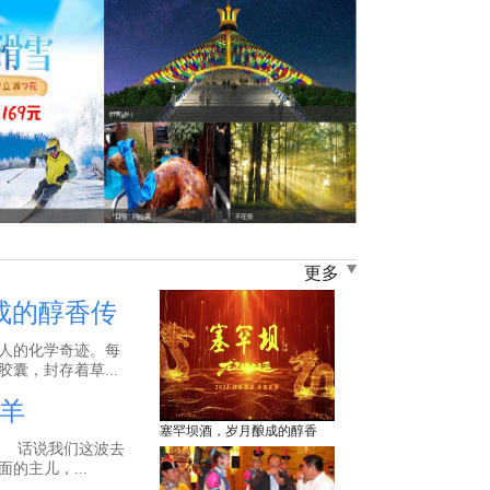
更多
成的醇香传
人的化学奇迹。每
囊，封存着草...
羊
塞罕坝酒，岁月酿成的醇香
话说我们这波去
的主儿，...