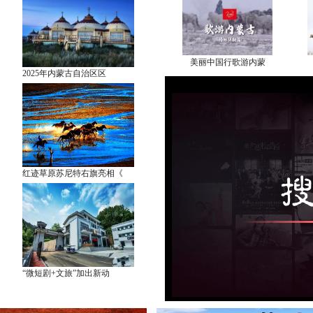
美丽中国行歌游内蒙
2025年内蒙古自治区区
美丽中国行采访团走
红迹草原苏尼特右旗亮相《
“微短剧+文旅”加出新动