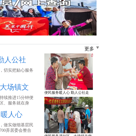
更多
勤人公社
，切实把贴心服务
大场镇文
便民服务暖人心 勤人公社走
持续推进15分钟便
区、服务就在身
民暖人心
，做实做细基层民
00弄居委会整合