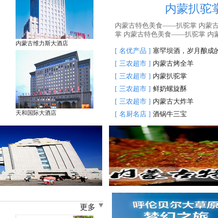
内蒙扒驼
内蒙古特色美食——扒驼掌 内蒙
掌 内蒙古特色美食——扒驼掌 内蒙古
内蒙古维力斯大酒店
[ 名优产品 ]
塞罕坝酒，岁月酿成
[ 三农超市 ]
内蒙古烤全羊
[ 三农超市 ]
内蒙扒驼掌
[ 三农超市 ]
鲜奶螺旋酥
[ 三农超市 ]
内蒙古大炸羊
天和国际大酒店
[ 名厨名店 ]
酒锅牛三宝
更多