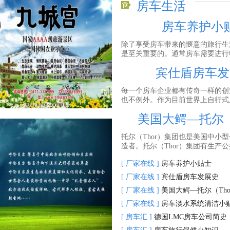
房车生活
房车养护小
除了享受房车带来的惬意的旅行生
是至关重要的。通常房车需要进行特
宾仕盾房车发
每一个房车企业都有传奇一样的创
也不例外。作为目前世界上自行式房
美国大鳄—托尔（
托尔（Thor）集团也是美国中小
造者。托尔（Thor）集团有生产公共
[ 厂家在线 ]
房车养护小贴士
[ 厂家在线 ]
宾仕盾房车发展史
[ 厂家在线 ]
美国大鳄—托尔（Tho
[ 厂家在线 ]
房车淡水系统清洁小
[ 房车汇 ]
德国LMC房车公司简史