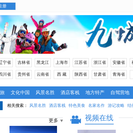
注册
辽宁省
吉林省
黑龙江
上海市
江苏省
浙江省
安徽省
四川省
贵州省
云南省
西 藏
陕西省
甘肃省
青海省
旅
文化中国
风景名胜
酒店客栈
地方特产
自驾营地
相关搜索：
风景名胜
酒店客栈
特色美食
名家名作
游记攻略
结
视频在线
更多