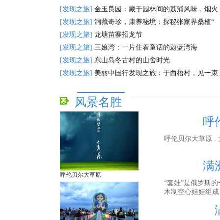
[发现之旅]
金玉良园：藏于园林间的荔浦风味，烟火
[发现之旅]
洞藏奇珍，康养秘境：探秘张家界桑植“
[发现之旅]
龙塘苗寨招龙节
[发现之旅]
三娘湾：一片住着童话的蔚蓝湾海
[发现之旅]
东山岛冬古村的山舍时光
[发现之旅]
美丽中国行发现之旅：于西梧村，见一束
风景名胜
呼
呼伦贝尔大草原 . 大
满
呼伦贝尔大草原
“套娃”是俄罗斯
木制空心娃娃组成，