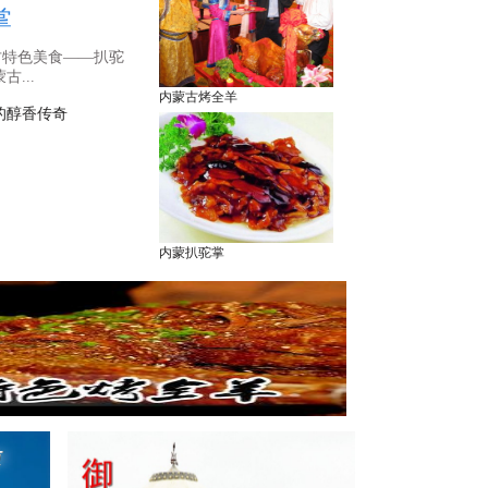
掌
古特色美食——扒驼
...
内蒙古烤全羊
的醇香传奇
内蒙扒驼掌