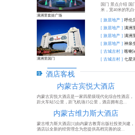
国门 景点介绍 国
米，宽40米的乳白
满洲里套娃广场
[ 旅居地产 ]
呼伦
[ 旅居地产 ]
满洲
[ 旅居地产 ]
满洲
[ 旅居地产 ]
神泉
[ 古城古村 ]
喀喇
满洲里国门
[ 古城古村 ]
七星
酒店客栈
内蒙古宾悦大酒店
内蒙古宾悦大酒店是一家四星级现代化综合性酒店，
距火车站5公里，距飞机场15公里，酒店拥有总...
内蒙古维力斯大酒店
蒙古维力斯大酒店[1]由内蒙古教育出版社投资兴建，
酒店以全新的经营理念为您提供高档完善的设...