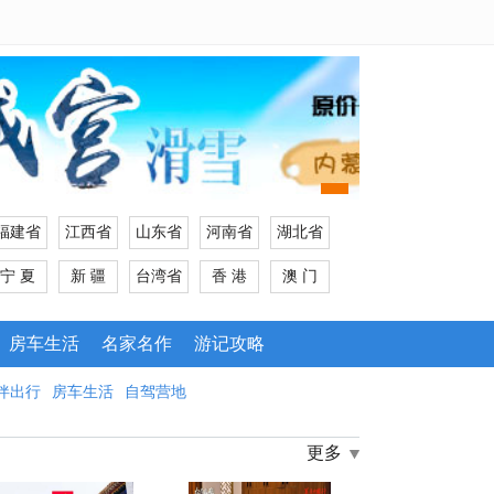
福建省
江西省
山东省
河南省
湖北省
宁 夏
新 疆
台湾省
香 港
澳 门
房车生活
名家名作
游记攻略
伴出行
房车生活
自驾营地
更多