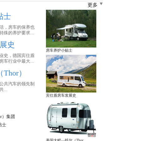
更多
贴士
活，房车的保养也
殊的养护要求...
展史
房车养护小贴士
业史，德国宾仕盾
车行业中最大...
Thor）
型公共汽车的领先制
...
宾仕盾房车发展史
r）集团
贴士
美国大鳄—托尔（Thor