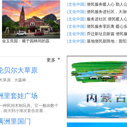
[文化中国]
便民服务暖人心 勤人
[文化中国]
便民服务进社区，大场
[文化中国]
服务进社区 便民暖人心
[文化中国]
便民服务零距离 暖心
[文化中国]
乔迁新址启新篇 便民
金玉良园：藏于园林间的荔
[文化中国]
落地便民新阵地：普陀
更多
伦贝尔大草原
草原 . 大森林 ...
洲里套娃广场
的一种民间木制玩具。它一般由数个
由大到小渐次套合在最...
满洲里国门