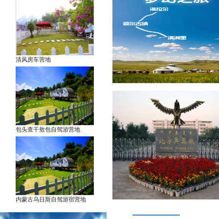
清风房车营地
包头查干敖包自驾游营地
内蒙古乌日斯自驾游宿营地